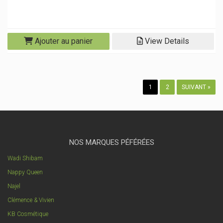
Ajouter au panier
View Details
1
2
SUIVANT »
NOS MARQUES PÉFÉRÉES
Wadi Shibam
Nappy Queen
Najel
Clémence & Vivien
KB Cosmétique