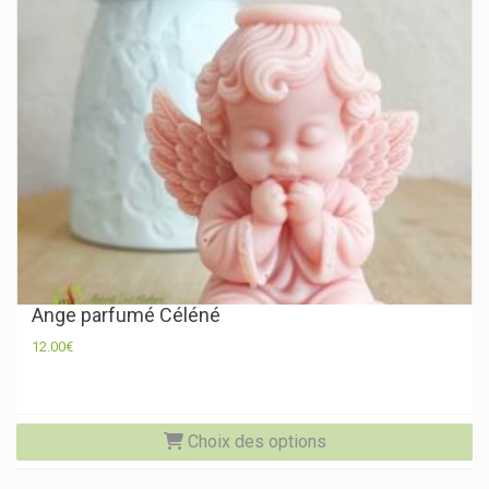
Ange parfumé Céléné
12.00
€
Ce
Choix des options
pr
a
pl