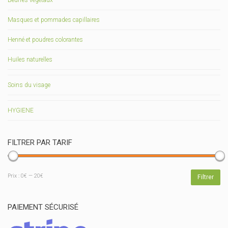
Beurres végétaux
Masques et pommades capillaires
Henné et poudres colorantes
Huiles naturelles
Soins du visage
HYGIENE
FILTRER PAR TARIF
Prix
Prix
Prix :
0€
—
20€
Filtrer
min
max
PAIEMENT SÉCURISÉ