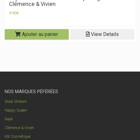
Clémence & Vivien
9.90
€
Ajouter au panier
View Details
NOS MARQUES PÉFÉRÉES
Wadi Shibam
Nappy Queen
Najel
Clémence & Vivien
KB Cosmétique