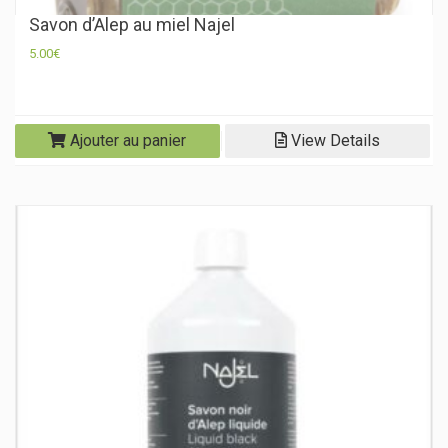
Savon d’Alep au miel Najel
5.00
€
Ajouter au panier
View Details