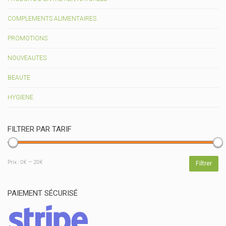
COMPLEMENTS ALIMENTAIRES
PROMOTIONS
NOUVEAUTES
BEAUTE
HYGIENE
FILTRER PAR TARIF
Prix
Prix
Prix :
0€
—
20€
Filtrer
min
max
PAIEMENT SÉCURISÉ