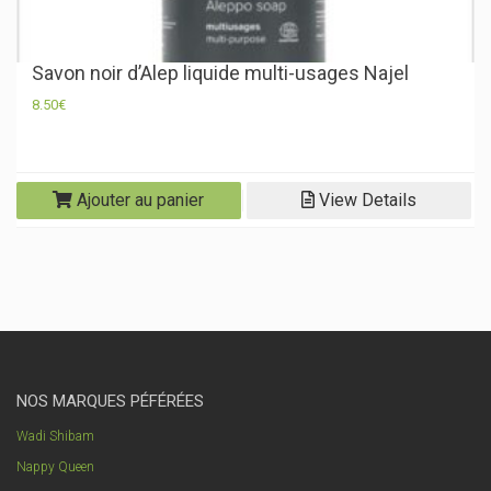
Savon noir d’Alep liquide multi-usages Najel
8.50
€
Ajouter au panier
View Details
NOS MARQUES PÉFÉRÉES
Wadi Shibam
Nappy Queen