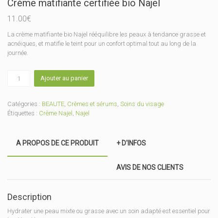
Crème matifiante certifiée bio Najel
11.00
€
La crème matifiante bio Najel rééquilibre les peaux à tendance grasse et
acnéiques, et matifie le teint pour un confort optimal tout au long de la
journée.
quantité
Ajouter au panier
de
Crème
matifiante
Catégories :
BEAUTE
,
Crèmes et sérums
,
Soins du visage
certifiée
Étiquettes :
Crème Najel
,
Najel
bio
Najel
A PROPOS DE CE PRODUIT
+ D'INFOS
AVIS DE NOS CLIENTS
Description
Hydrater une peau mixte ou grasse avec un soin adapté est essentiel pour