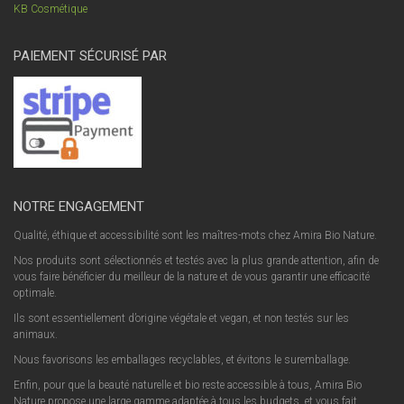
KB Cosmétique
PAIEMENT SÉCURISÉ PAR
NOTRE ENGAGEMENT
Qualité, éthique et accessibilité sont les maîtres-mots chez Amira Bio Nature.
Nos produits sont sélectionnés et testés avec la plus grande attention, afin de
vous faire bénéficier du meilleur de la nature et de vous garantir une efficacité
optimale.
Ils sont essentiellement d’origine végétale et vegan, et non testés sur les
animaux.
Nous favorisons les emballages recyclables, et évitons le suremballage.
Enfin, pour que la beauté naturelle et bio reste accessible à tous, Amira Bio
Nature propose une large gamme adaptée à tous les budgets, et vous fait