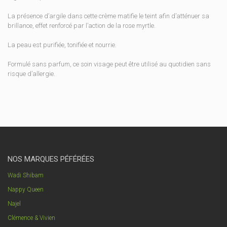
La présence d’argile dans cette crème matifie le teint afin d’atténuer sa
brillance, effet renforcé par l’action de la rose myrtle.
La peau est purifiée, tonifiée et nourrie.
Formulé sans parfum, ce soin visage peut être utilisé au quotidien sans
risque d’allergie.
NOS MARQUES PÉFÉRÉES
Wadi Shibam
Nappy Queen
Najel
Clémence & Vivien