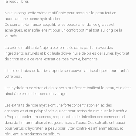
la rééquilibrer.
Najel a conçu cette crème matifiante pour assainir la peau tout en
assurant une bonne hydratation.
Ce soin anti-brillance rééquilibre les peaux à tendance grasse et
acnéiques, et matifie le teint pour un confort optimal tout au long de la
journée.
La crème matifiante Najel a été formulée sans parfum avec des
ingrédients naturels et bio : huile d’olive, huile de baies de laurier, hydrolat
de citron et d’aloe vera, extrait de rose myrtle, bentonite.
L’huile de baies de laurier apporte son pouvoir antiseptique et purifiant à
votre peau.
Les hydrolats de citron et d’aloe vera purifient et tonifient la peau, et aident
ainsi à refermer les pores du visage.
Les extraits de rose myrtle ont une forte concentration en acides
organiques et en polyphénols qui ont pour action de diminuer la bactérie
«Propionibacterium acnes», responsable de l’infection des comédons et
donc de l’inflammation et rougeurs liées à l’acné. Ces extraits ont aussi
pour vertus d’hydrater la peau pour lutter contre les inflammations, et
régulent la production de sébum.