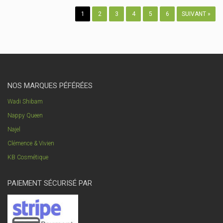
1
2
3
4
5
6
SUIVANT »
NOS MARQUES PÉFÉRÉES
Wadi Shibam
Nappy Queen
Najel
Clémence & Vivien
KB Cosmétique
PAIEMENT SÉCURISÉ PAR