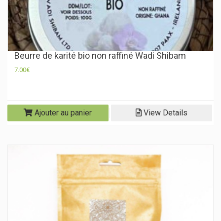
Beurre de karité bio non raffiné Wadi Shibam
7.00
€
Ajouter au panier
View Details