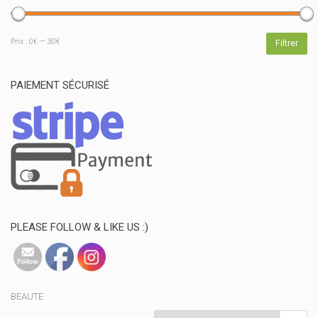
Prix
Prix
Prix :
0€
—
30€
Filtrer
min
max
PAIEMENT SÉCURISÉ
PLEASE FOLLOW & LIKE US :)
BEAUTE