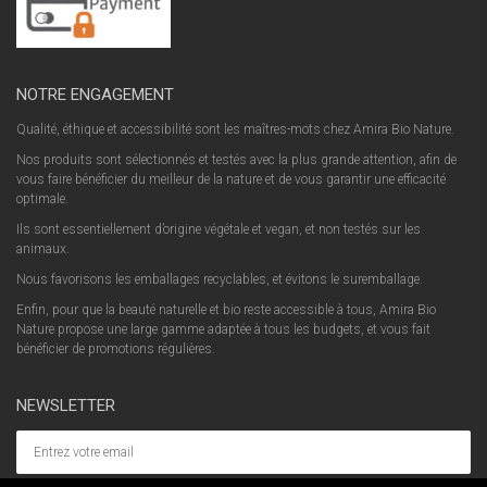
NOTRE ENGAGEMENT
Qualité, éthique et accessibilité sont les maîtres-mots chez Amira Bio Nature.
Nos produits sont sélectionnés et testés avec la plus grande attention, afin de
vous faire bénéficier du meilleur de la nature et de vous garantir une efficacité
optimale.
Ils sont essentiellement d’origine végétale et vegan, et non testés sur les
animaux.
Nous favorisons les emballages recyclables, et évitons le suremballage.
Enfin, pour que la beauté naturelle et bio reste accessible à tous, Amira Bio
Nature propose une large gamme adaptée à tous les budgets, et vous fait
bénéficier de promotions régulières.
NEWSLETTER