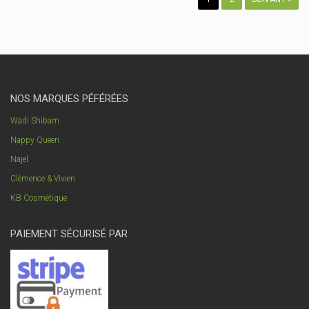
NOS MARQUES PÉFÉRÉES
Wadi Shibam
Nappy Queen
Najel
Clémence & Vivien
KB Cosmétique
PAIEMENT SÉCURISÉ PAR