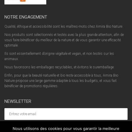
NOTRE ENGAGEMENT
Qualité, éthique et accessibilité sont les maîtres-mots chez Amira Bio Nature.
Nos produits sont sélectionnés et testés avec la plus grande attention, afin de
vous faire bénéficier du meilleur de la nature et de vous garantir une efficacité
optimale.
Ils sont essentiellement d’origine végétale et vegan, et non testés sur les
animaux.
Nous favorisons les emballages recyclables, et évitons le suremballage.
Enfin, pour que la beauté naturelle et bio reste accessible à tous, Amira Bio
Nature propose une large gamme adaptée à tous les budgets, et vous fait
bénéficier de promotions régulières.
NEWSLETTER
Nous utilisons des cookies pour vous garantir la meilleure