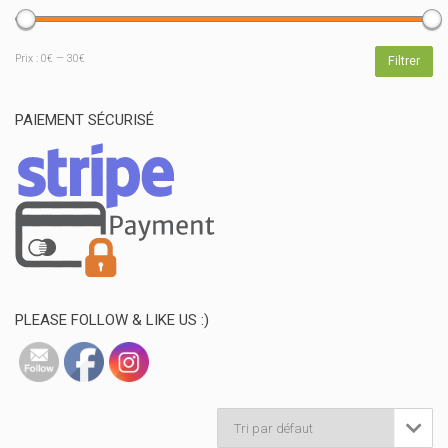
Prix
Prix
Prix :
0€
—
30€
Filtrer
min
max
PAIEMENT SÉCURISÉ
PLEASE FOLLOW & LIKE US :)
