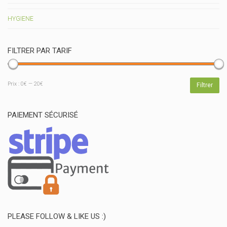
HYGIENE
FILTRER PAR TARIF
Prix
Prix
Prix :
0€
—
20€
Filtrer
min
max
PAIEMENT SÉCURISÉ
PLEASE FOLLOW & LIKE US :)