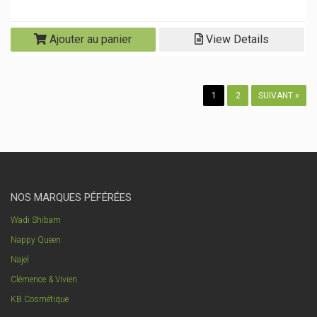
Ajouter au panier
View Details
1
2
SUIVANT »
NOS MARQUES PÉFÉRÉES
Wadi Shibam
Nappy Queen
Najel
Clémence & Vivien
KB Cosmétique