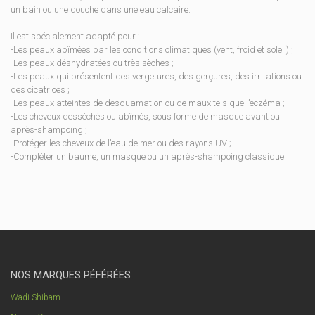
un bain ou une douche dans une eau calcaire.
Il est spécialement adapté pour :
-Les peaux abîmées par les conditions climatiques (vent, froid et soleil) ;
-Les peaux déshydratées ou très sèches ;
-Les peaux qui présentent des vergetures, des gerçures, des irritations ou
des cicatrices ;
-Les peaux atteintes de desquamation ou de maux tels que l’eczéma ;
-Les cheveux desséchés ou abîmés, sous forme de masque avant ou
après-shampoing ;
-Protéger les cheveux de l’eau de mer ou des rayons UV ;
-Compléter un baume, un masque ou un après-shampoing classique.
NOS MARQUES PÉFÉRÉES
Wadi Shibam