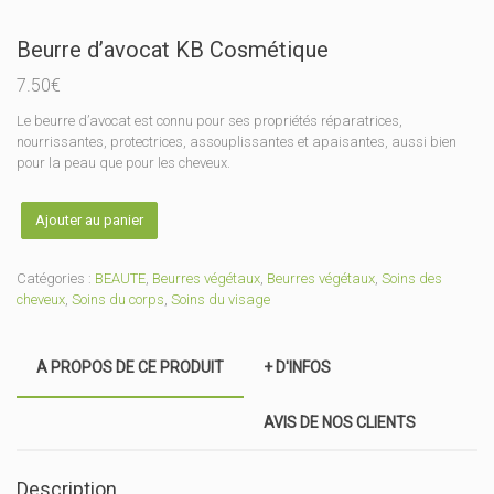
Beurre d’avocat KB Cosmétique
7.50
€
Le beurre d’avocat est connu pour ses propriétés réparatrices,
nourrissantes, protectrices, assouplissantes et apaisantes, aussi bien
pour la peau que pour les cheveux.
quantité
Ajouter au panier
de
Beurre
d'avocat
Catégories :
BEAUTE
,
Beurres végétaux
,
Beurres végétaux
,
Soins des
KB
cheveux
,
Soins du corps
,
Soins du visage
Cosmétique
A PROPOS DE CE PRODUIT
+ D'INFOS
AVIS DE NOS CLIENTS
Description