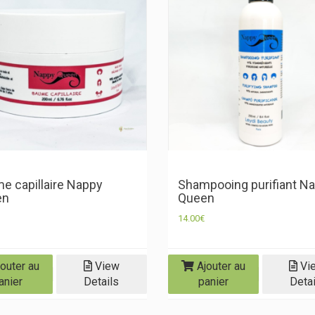
e capillaire Nappy
Shampooing purifiant N
en
Queen
14.00
€
outer au
View
Ajouter au
Vi
anier
Details
panier
Detai