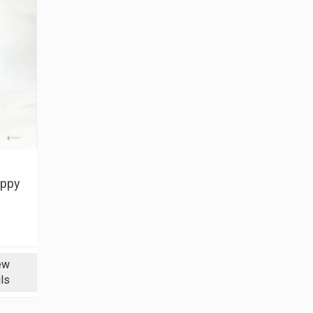
appy
ew
ls