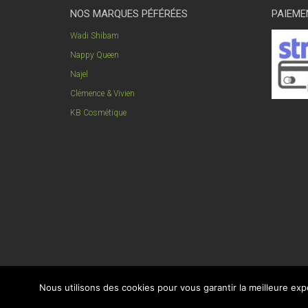
NOS MARQUES PÉFÉRÉES
PAIEME
Wadi Shibam
Nappy Queen
Najel
Clémence & Vivien
KB Cosmétique
Nous utilisons des cookies pour vous garantir la meilleure expé
© amira-bio-nature.com tout droits réservés 2018