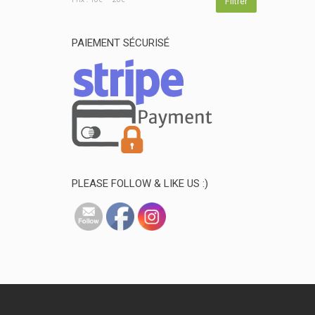
Prix
Prix
Filtrer
min
max
PAIEMENT SÉCURISÉ
PLEASE FOLLOW & LIKE US :)