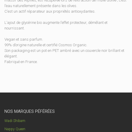
massif des Alpilles, est récupérée lors de l’extraction de l’huile d’olive ; c’est
l’eau naturellement présente dans les olives.
C’est un actif réparateur aux propriétés antioxydantes.
L’ajout de glycérine bio augmente l’effet protecteur, démêlant et
nourrissant.
Vegan et sans parfum.
99% d’origine naturelle et certifié Cosmos Organic.
Son packaging est un pot en PET ambré avec un couvercle noir brillant et
élégant.
Fabriqué en France.
NOS MARQUES PÉFÉRÉES
Wadi Shibam
Nappy Queen