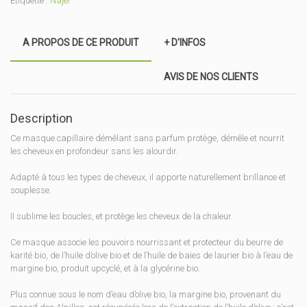
Étiquette :
Najel
parfum
bio
Najel
A PROPOS DE CE PRODUIT
+ D'INFOS
AVIS DE NOS CLIENTS
Description
Ce masque capillaire démêlant sans parfum protège, démêle et nourrit
les cheveux en profondeur sans les alourdir.
Adapté à tous les types de cheveux, il apporte naturellement brillance et
souplesse.
Il sublime les boucles, et protège les cheveux de la chaleur.
Ce masque associe les pouvoirs nourrissant et protecteur du beurre de
karité bio, de l’huile d’olive bio et de l’huile de baies de laurier bio à l’eau de
margine bio, produit upcyclé, et à la glycérine bio.
Plus connue sous le nom d’eau d’olive bio, la margine bio, provenant du