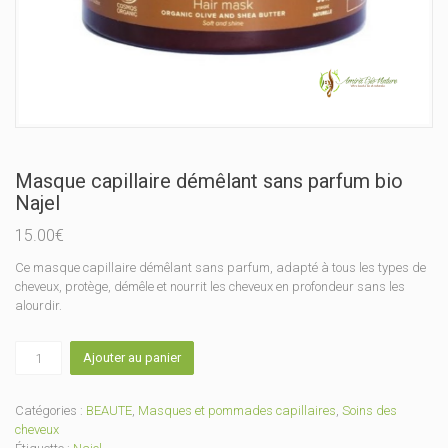
Masque capillaire démêlant sans parfum bio
Najel
15.00
€
Ce masque capillaire démêlant sans parfum, adapté à tous les types de
cheveux, protège, démêle et nourrit les cheveux en profondeur sans les
alourdir.
quantité
Ajouter au panier
de
Masque
capillaire
Catégories :
BEAUTE
,
Masques et pommades capillaires
,
Soins des
démêlant
cheveux
sans