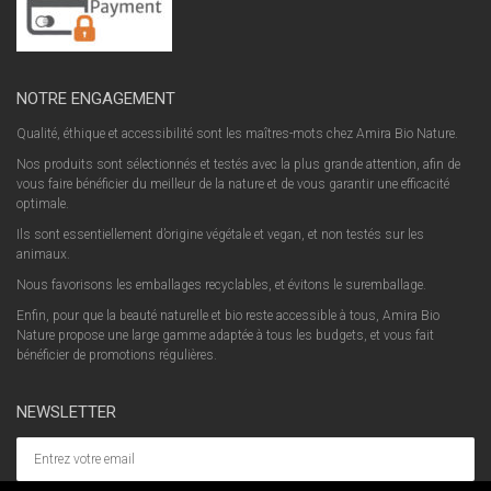
NOTRE ENGAGEMENT
Qualité, éthique et accessibilité sont les maîtres-mots chez Amira Bio Nature.
Nos produits sont sélectionnés et testés avec la plus grande attention, afin de
vous faire bénéficier du meilleur de la nature et de vous garantir une efficacité
optimale.
Ils sont essentiellement d’origine végétale et vegan, et non testés sur les
animaux.
Nous favorisons les emballages recyclables, et évitons le suremballage.
Enfin, pour que la beauté naturelle et bio reste accessible à tous, Amira Bio
Nature propose une large gamme adaptée à tous les budgets, et vous fait
bénéficier de promotions régulières.
NEWSLETTER