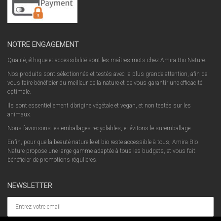
NOTRE ENGAGEMENT
Qualité, éthique et accessibilité sont les maîtres-mots chez Amira Bio Nature.
Nos produits sont sélectionnés et testés avec la plus grande attention, afin de
vous faire bénéficier du meilleur de la nature et de vous garantir une efficacité
optimale.
Ils sont essentiellement d’origine végétale et vegan, et non testés sur les
animaux.
Nous favorisons les emballages recyclables, et évitons le suremballage.
Enfin, pour que la beauté naturelle et bio reste accessible à tous, Amira Bio
Nature propose une large gamme adaptée à tous les budgets, et vous fait
bénéficier de promotions régulières.
NEWSLETTER