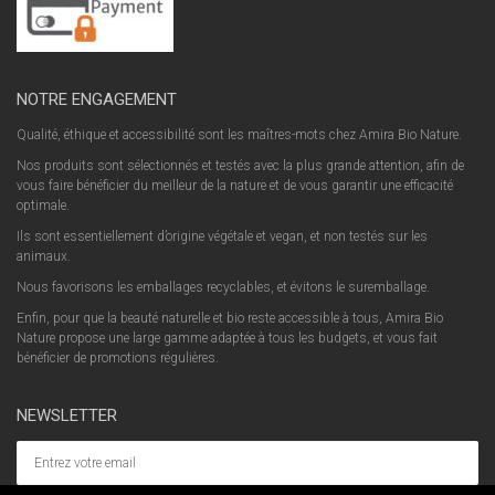
NOTRE ENGAGEMENT
Qualité, éthique et accessibilité sont les maîtres-mots chez Amira Bio Nature.
Nos produits sont sélectionnés et testés avec la plus grande attention, afin de
vous faire bénéficier du meilleur de la nature et de vous garantir une efficacité
optimale.
Ils sont essentiellement d’origine végétale et vegan, et non testés sur les
animaux.
Nous favorisons les emballages recyclables, et évitons le suremballage.
Enfin, pour que la beauté naturelle et bio reste accessible à tous, Amira Bio
Nature propose une large gamme adaptée à tous les budgets, et vous fait
bénéficier de promotions régulières.
NEWSLETTER