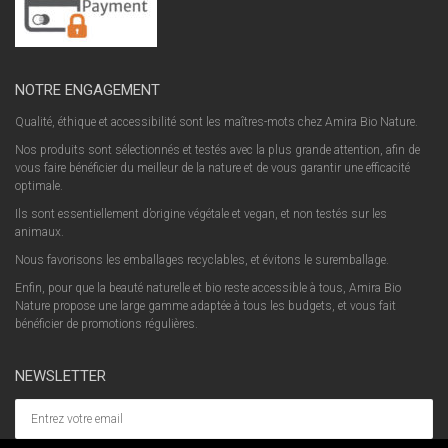
NOTRE ENGAGEMENT
Qualité, éthique et accessibilité sont les maîtres-mots chez Amira Bio Nature.
Nos produits sont sélectionnés et testés avec la plus grande attention, afin de
vous faire bénéficier du meilleur de la nature et de vous garantir une efficacité
optimale.
Ils sont essentiellement d’origine végétale et vegan, et non testés sur les
animaux.
Nous favorisons les emballages recyclables, et évitons le suremballage.
Enfin, pour que la beauté naturelle et bio reste accessible à tous, Amira Bio
Nature propose une large gamme adaptée à tous les budgets, et vous fait
bénéficier de promotions régulières.
NEWSLETTER