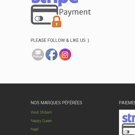
PLEASE FOLLOW & LIKE US :)
NOS MARQUES PÉFÉRÉES
PAIEME
Wadi Shibam
Nappy Queen
Najel