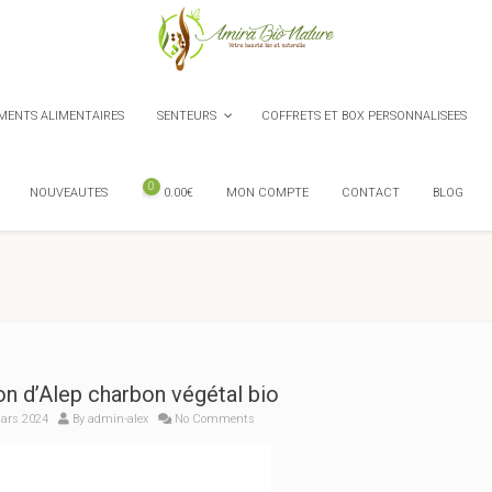
ENTS ALIMENTAIRES
SENTEURS
COFFRETS ET BOX PERSONNALISEES
0
NOUVEAUTES
0.00
€
MON COMPTE
CONTACT
BLOG
n d’Alep charbon végétal bio
ars 2024
By
admin-alex
No Comments