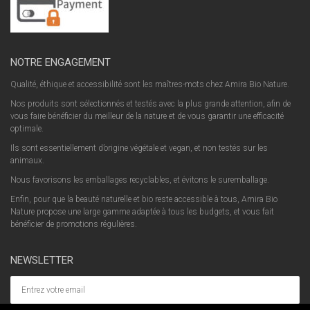
NOTRE ENGAGEMENT
Qualité, éthique et accessibilité sont les maîtres-mots chez Amira Bio Nature.
Nos produits sont sélectionnés et testés avec la plus grande attention, afin de
vous faire bénéficier du meilleur de la nature et de vous garantir une efficacité
optimale.
Ils sont essentiellement d’origine végétale et vegan, et non testés sur les
animaux.
Nous favorisons les emballages recyclables, et évitons le suremballage.
Enfin, pour que la beauté naturelle et bio reste accessible à tous, Amira Bio
Nature propose une large gamme adaptée à tous les budgets, et vous fait
bénéficier de promotions régulières.
NEWSLETTER