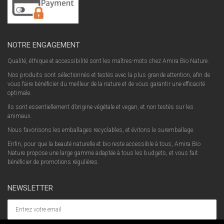
NOTRE ENGAGEMENT
Qualité, éthique et accessibilité sont les maîtres-mots chez Amira Bio Nature.
Nos produits sont sélectionnés et testés avec la plus grande attention, afin de
vous faire bénéficier du meilleur de la nature et de vous garantir une efficacité
optimale.
Ils sont essentiellement d’origine végétale et vegan, et non testés sur les
animaux.
Nous favorisons les emballages recyclables, et évitons le suremballage.
Enfin, pour que la beauté naturelle et bio reste accessible à tous, Amira Bio
Nature propose une large gamme adaptée à tous les budgets, et vous fait
bénéficier de promotions régulières.
NEWSLETTER