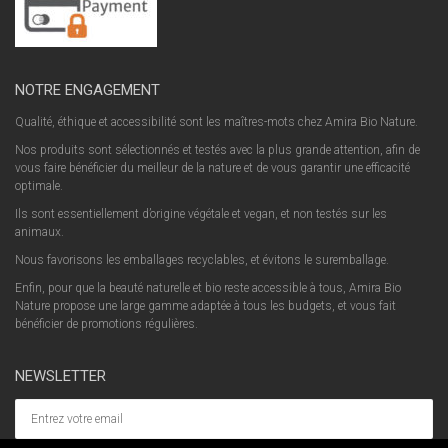
NOTRE ENGAGEMENT
Qualité, éthique et accessibilité sont les maîtres-mots chez Amira Bio Nature.
Nos produits sont sélectionnés et testés avec la plus grande attention, afin de
vous faire bénéficier du meilleur de la nature et de vous garantir une efficacité
optimale.
Ils sont essentiellement d’origine végétale et vegan, et non testés sur les
animaux.
Nous favorisons les emballages recyclables, et évitons le suremballage.
Enfin, pour que la beauté naturelle et bio reste accessible à tous, Amira Bio
Nature propose une large gamme adaptée à tous les budgets, et vous fait
bénéficier de promotions régulières.
NEWSLETTER