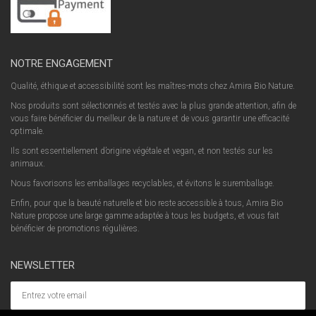
NOTRE ENGAGEMENT
Qualité, éthique et accessibilité sont les maîtres-mots chez Amira Bio Nature.
Nos produits sont sélectionnés et testés avec la plus grande attention, afin de
vous faire bénéficier du meilleur de la nature et de vous garantir une efficacité
optimale.
Ils sont essentiellement d’origine végétale et vegan, et non testés sur les
animaux.
Nous favorisons les emballages recyclables, et évitons le suremballage.
Enfin, pour que la beauté naturelle et bio reste accessible à tous, Amira Bio
Nature propose une large gamme adaptée à tous les budgets, et vous fait
bénéficier de promotions régulières.
NEWSLETTER