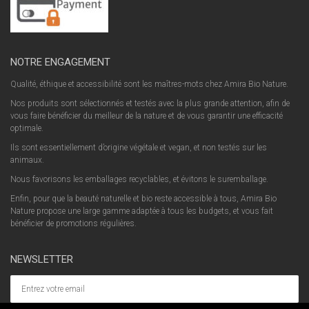
NOTRE ENGAGEMENT
Qualité, éthique et accessibilité sont les maîtres-mots chez Amira Bio Nature.
Nos produits sont sélectionnés et testés avec la plus grande attention, afin de
vous faire bénéficier du meilleur de la nature et de vous garantir une efficacité
optimale.
Ils sont essentiellement d’origine végétale et vegan, et non testés sur les
animaux.
Nous favorisons les emballages recyclables, et évitons le suremballage.
Enfin, pour que la beauté naturelle et bio reste accessible à tous, Amira Bio
Nature propose une large gamme adaptée à tous les budgets, et vous fait
bénéficier de promotions régulières.
NEWSLETTER