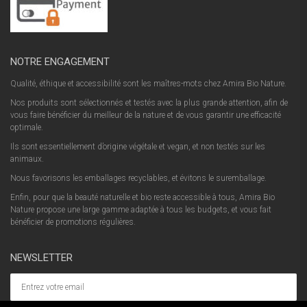
NOTRE ENGAGEMENT
Qualité, éthique et accessibilité sont les maîtres-mots chez Amira Bio Nature.
Nos produits sont sélectionnés et testés avec la plus grande attention, afin de
vous faire bénéficier du meilleur de la nature et de vous garantir une efficacité
optimale.
Ils sont essentiellement d’origine végétale et vegan, et non testés sur les
animaux.
Nous favorisons les emballages recyclables, et évitons le suremballage.
Enfin, pour que la beauté naturelle et bio reste accessible à tous, Amira Bio
Nature propose une large gamme adaptée à tous les budgets, et vous fait
bénéficier de promotions régulières.
NEWSLETTER