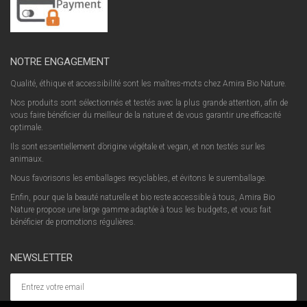
NOTRE ENGAGEMENT
Qualité, éthique et accessibilité sont les maîtres-mots chez Amira Bio Nature.
Nos produits sont sélectionnés et testés avec la plus grande attention, afin de
vous faire bénéficier du meilleur de la nature et de vous garantir une efficacité
optimale.
Ils sont essentiellement d’origine végétale et vegan, et non testés sur les
animaux.
Nous favorisons les emballages recyclables, et évitons le suremballage.
Enfin, pour que la beauté naturelle et bio reste accessible à tous, Amira Bio
Nature propose une large gamme adaptée à tous les budgets, et vous fait
bénéficier de promotions régulières.
NEWSLETTER