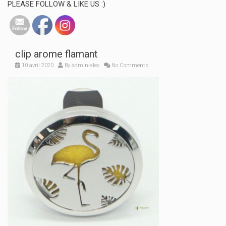
PLEASE FOLLOW & LIKE US :)
clip arome flamant
10 avril 2020
By
admin-alex
No Comments