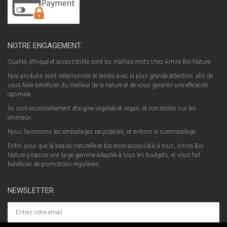
NOTRE ENGAGEMENT
Qualité, éthique et accessibilité sont les maîtres-mots chez Amira Bio Nature.
Nos produits sont sélectionnés et testés avec la plus grande attention, afin de
vous faire bénéficier du meilleur de la nature et de vous garantir une efficacité
optimale.
Ils sont essentiellement d’origine végétale et vegan, et non testés sur les
animaux.
Nous favorisons les emballages recyclables, et évitons le suremballage.
Enfin, pour que la beauté naturelle et bio reste accessible à tous, Amira Bio
Nature propose une large gamme adaptée à tous les budgets, et vous fait
bénéficier de promotions régulières.
NEWSLETTER