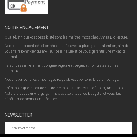
NOTRE ENGAGEMENT
Qualité, éthique et accessibilité sont les maîtres-mots chez Amira Bio Nature.
Nos produits sont sélectionnés et testés avec la plus grande attention, afin de
vous faire bénéficier du meilleur de la nature et de vous garantir une efficacité
optimale.
Ils sont essentiellement d’origine végétale et vegan, et non testés sur les
animaux.
Nous favorisons les emballages recyclables, et évitons le suremballage.
Enfin, pour que la beauté naturelle et bio reste accessible à tous, Amira Bio
Nature propose une large gamme adaptée à tous les budgets, et vous fait
bénéficier de promotions régulières.
NEWSLETTER