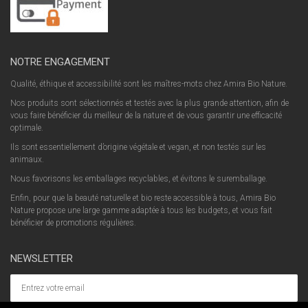
NOTRE ENGAGEMENT
Qualité, éthique et accessibilité sont les maîtres-mots chez Amira Bio Nature.
Nos produits sont sélectionnés et testés avec la plus grande attention, afin de
vous faire bénéficier du meilleur de la nature et de vous garantir une efficacité
optimale.
Ils sont essentiellement d’origine végétale et vegan, et non testés sur les
animaux.
Nous favorisons les emballages recyclables, et évitons le suremballage.
Enfin, pour que la beauté naturelle et bio reste accessible à tous, Amira Bio
Nature propose une large gamme adaptée à tous les budgets, et vous fait
bénéficier de promotions régulières.
NEWSLETTER