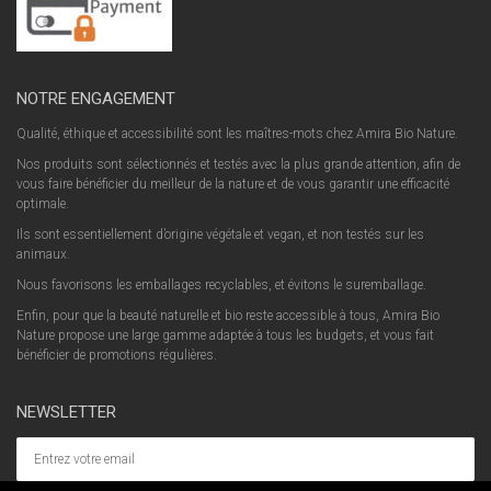
NOTRE ENGAGEMENT
Qualité, éthique et accessibilité sont les maîtres-mots chez Amira Bio Nature.
Nos produits sont sélectionnés et testés avec la plus grande attention, afin de
vous faire bénéficier du meilleur de la nature et de vous garantir une efficacité
optimale.
Ils sont essentiellement d’origine végétale et vegan, et non testés sur les
animaux.
Nous favorisons les emballages recyclables, et évitons le suremballage.
Enfin, pour que la beauté naturelle et bio reste accessible à tous, Amira Bio
Nature propose une large gamme adaptée à tous les budgets, et vous fait
bénéficier de promotions régulières.
NEWSLETTER