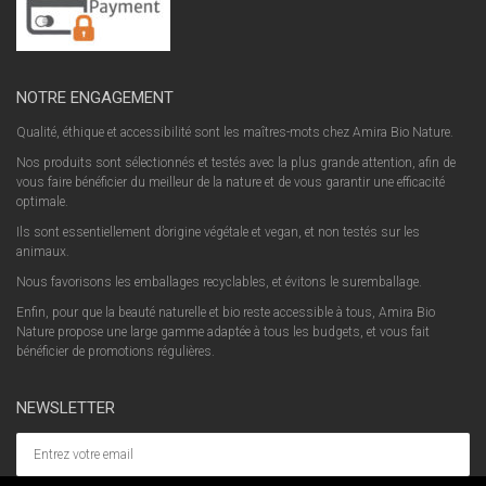
NOTRE ENGAGEMENT
Qualité, éthique et accessibilité sont les maîtres-mots chez Amira Bio Nature.
Nos produits sont sélectionnés et testés avec la plus grande attention, afin de
vous faire bénéficier du meilleur de la nature et de vous garantir une efficacité
optimale.
Ils sont essentiellement d’origine végétale et vegan, et non testés sur les
animaux.
Nous favorisons les emballages recyclables, et évitons le suremballage.
Enfin, pour que la beauté naturelle et bio reste accessible à tous, Amira Bio
Nature propose une large gamme adaptée à tous les budgets, et vous fait
bénéficier de promotions régulières.
NEWSLETTER