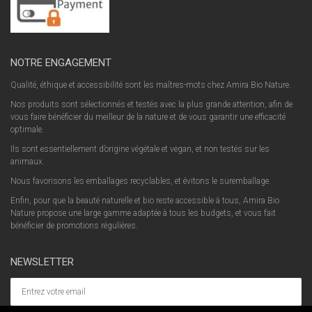
NOTRE ENGAGEMENT
Qualité, éthique et accessibilité sont les maîtres-mots chez Amira Bio Nature.
Nos produits sont sélectionnés et testés avec la plus grande attention, afin de
vous faire bénéficier du meilleur de la nature et de vous garantir une efficacité
optimale.
Ils sont essentiellement d’origine végétale et vegan, et non testés sur les
animaux.
Nous favorisons les emballages recyclables, et évitons le suremballage.
Enfin, pour que la beauté naturelle et bio reste accessible à tous, Amira Bio
Nature propose une large gamme adaptée à tous les budgets, et vous fait
bénéficier de promotions régulières.
NEWSLETTER