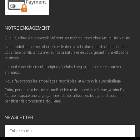
NOTRE ENGAGEMENT
Qualité, éthique et accessibilité sont les maîtres-mots chez Amira Bio Nature.
Nos produits sont sélectionnés et testés avec la plus grande attention, afin de
vous faire bénéficier du meilleur de la nature et de vous garantir une efficacité
optimale.
Ils sont essentiellement d’origine végétale et vegan, et non testés sur les
animaux.
Nous favorisons les emballages recyclables, et évitons le suremballage.
Enfin, pour que la beauté naturelle et bio reste accessible à tous, Amira Bio
Nature propose une large gamme adaptée à tous les budgets, et vous fait
bénéficier de promotions régulières.
NEWSLETTER