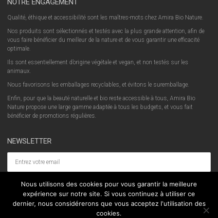
NOTRE ENGAGEMENT
Qualité, éthique et accessibilité sont les maîtres-mots chez Amira Bio Nature.
Nos produits sont sélectionnés et testés avec la plus grande attention, afin de
vous faire bénéficier du meilleur de la nature et de vous garantir une efficacité
optimale.
Ils sont essentiellement d’origine végétale et vegan, et non testés sur les
animaux.
Nous favorisons les emballages recyclables, et évitons le suremballage.
Enfin, pour que la beauté naturelle et bio reste accessible à tous, Amira Bio
Nature propose une large gamme adaptée à tous les budgets, et vous fait
bénéficier de promotions régulières.
NEWSLETTER
Nous utilisons des cookies pour vous garantir la meilleure
expérience sur notre site. Si vous continuez à utiliser ce
dernier, nous considérerons que vous acceptez l'utilisation des
cookies.