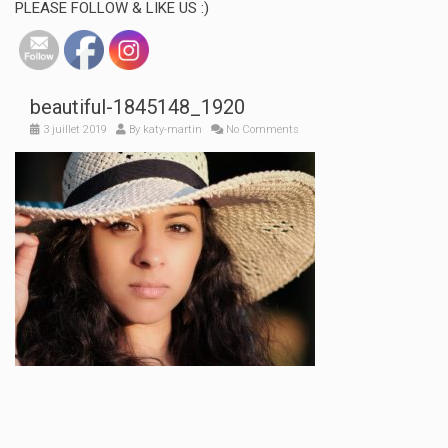
PLEASE FOLLOW & LIKE US :)
beautiful-1845148_1920
3 juillet 2019
By
katy-martin
No Comments