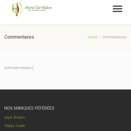
Commentaires
Home
Commentaires
[ultimate-reviews]
NOS MARQUES PÉFÉRÉES
Wadi Shibam
Nappy Queen