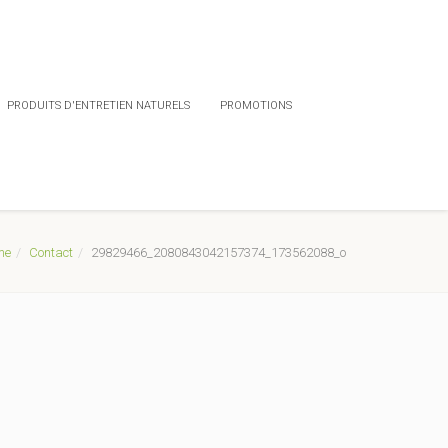
PRODUITS D'ENTRETIEN NATURELS
PROMOTIONS
me
Contact
29829466_2080843042157374_173562088_o