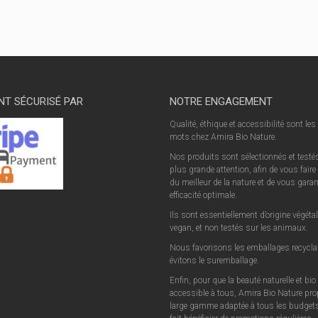
NT SÉCURISÉ PAR
NOTRE ENGAGEMENT
Qualité, éthique et accessibilité sont les
mots chez Amira Bio Nature.
Nos produits sont sélectionnés et testés
plus grande attention, afin de vous faire 
du meilleur de la nature et de vous garan
efficacité optimale.
Ils sont essentiellement d’origine végétal
vegan, et non testés sur les animaux.
Nous favorisons les emballages recyclab
évitons le suremballage.
Enfin, pour que la beauté naturelle et bio
accessible à tous, Amira Bio Nature pr
large gamme adaptée à tous les budgets