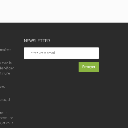
NEWSLETTER
 maîtres-
 avec la
bénéficier
tir une
e et
les, et
 reste
opose une
, et vous