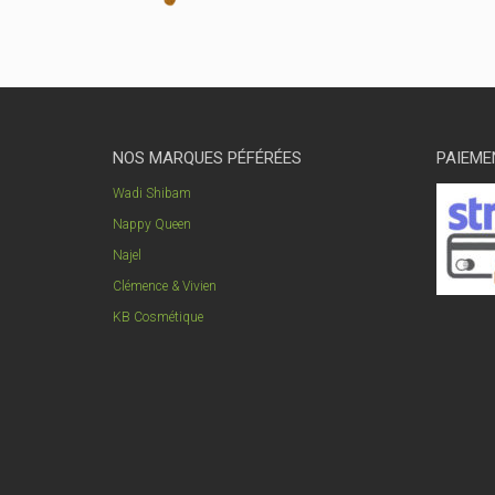
NOS MARQUES PÉFÉRÉES
PAIEME
Wadi Shibam
Nappy Queen
Najel
Clémence & Vivien
KB Cosmétique