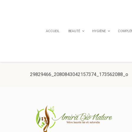
ACCUEIL
BEAUTÉ
HYGIÈNE
COMPLÉM
29829466_2080843042157374_173562088_o