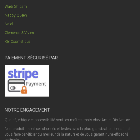
Wadi Shibam
Nappy Queen
Najel
Clémence & Vivien
KB Cosmétique
PAIEMENT SÉCURISÉ PAR
NOTRE ENGAGEMENT
Qualité, éthique et accessibilité sont les maîtres-mots chez Amira Bio Nature.
Nos produits sont sélectionnés et testés avec la plus grande attention, afin de
vous faire bénéficier du meilleur de la nature et de vous garantir une efficacité
optimale.