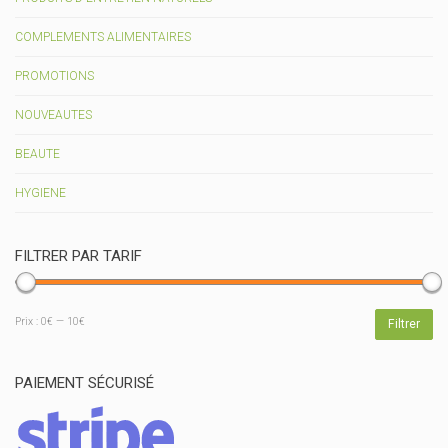
COMPLEMENTS ALIMENTAIRES
PROMOTIONS
NOUVEAUTES
BEAUTE
HYGIENE
FILTRER PAR TARIF
Prix
Prix
Prix :
0€
—
10€
Filtrer
min
max
PAIEMENT SÉCURISÉ