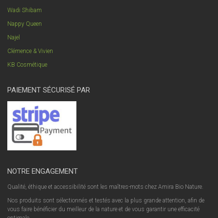
Wadi Shibam
Nappy Queen
Najel
Clémence & Vivien
KB Cosmétique
PAIEMENT SÉCURISÉ PAR
NOTRE ENGAGEMENT
Qualité, éthique et accessibilité sont les maîtres-mots chez Amira Bio Nature.
Nos produits sont sélectionnés et testés avec la plus grande attention, afin de
vous faire bénéficier du meilleur de la nature et de vous garantir une efficacité
optimale.