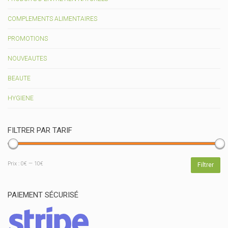
COMPLEMENTS ALIMENTAIRES
PROMOTIONS
NOUVEAUTES
BEAUTE
HYGIENE
FILTRER PAR TARIF
Prix
Prix
Prix :
0€
—
10€
Filtrer
min
max
PAIEMENT SÉCURISÉ