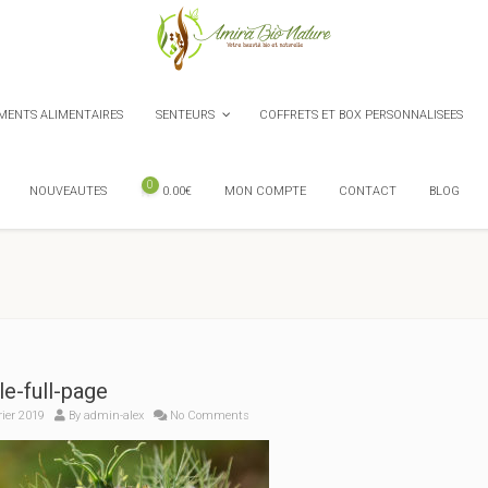
ENTS ALIMENTAIRES
SENTEURS
COFFRETS ET BOX PERSONNALISEES
0
NOUVEAUTES
0.00
€
MON COMPTE
CONTACT
BLOG
le-full-page
rier 2019
By
admin-alex
No Comments