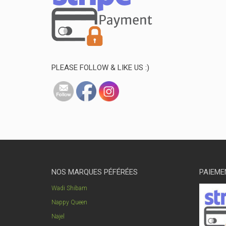
PLEASE FOLLOW & LIKE US :)
NOS MARQUES PÉFÉRÉES
PAIEME
Wadi Shibam
Nappy Queen
Najel