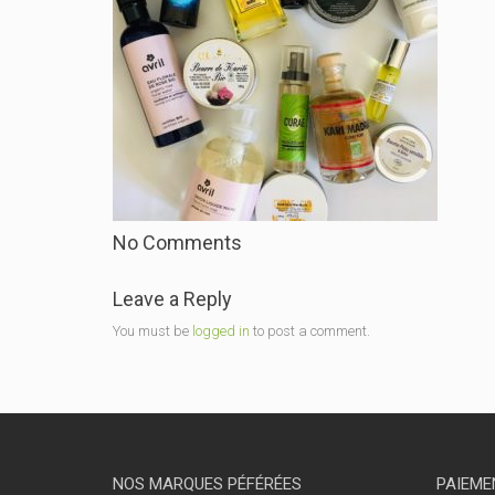
No Comments
Leave a Reply
You must be
logged in
to post a comment.
NOS MARQUES PÉFÉRÉES
PAIEME