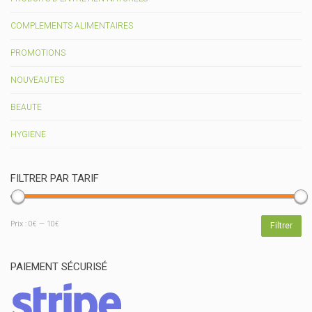
COMPLEMENTS ALIMENTAIRES
PROMOTIONS
NOUVEAUTES
BEAUTE
HYGIENE
FILTRER PAR TARIF
Prix
Prix
Prix :
0€
—
10€
Filtrer
min
max
PAIEMENT SÉCURISÉ