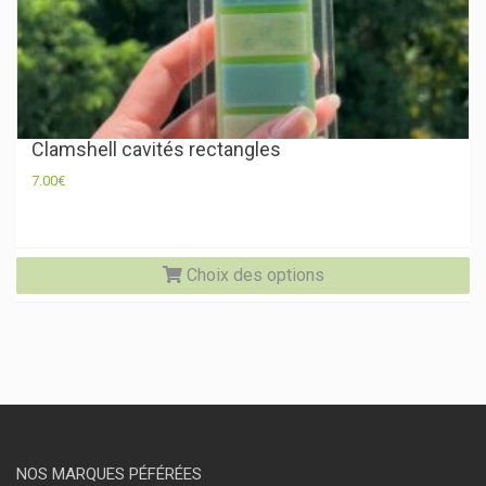
Clamshell cavités rectangles
7.00
€
Ce
Choix des options
pr
a
pl
va
Le
op
pe
êtr
ch
su
NOS MARQUES PÉFÉRÉES
la