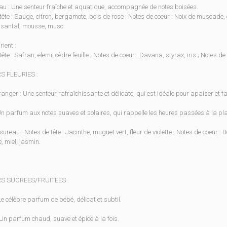
eau : Une senteur fraîche et aquatique, accompagnée de notes boisées.
tête : Sauge, citron, bergamote, bois de rose ; Notes de coeur : Noix de muscade, 
 santal, mousse, musc.
rient :
ête : Safran, elemi, cèdre feuille ; Notes de coeur : Davana, styrax, iris ; Notes d
S FLEURIES :
oranger : Une senteur rafraîchissante et délicate, qui est idéale pour apaiser et f
Un parfum aux notes suaves et solaires, qui rappelle les heures passées à la pl
sureau : Notes de tête : Jacinthe, muguet vert, fleur de violette ; Notes de coeur : 
, miel, jasmin.
S SUCREES/FRUITEES :
Le célèbre parfum de bébé, délicat et subtil.
: Un parfum chaud, suave et épicé à la fois.