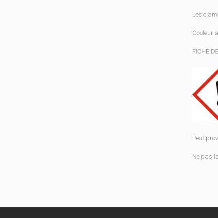
Les clams
Couleur a
FICHE DE
Peut prov
Ne pas la