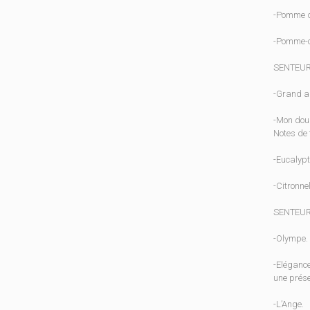
-Pomme d
-Pomme-c
SENTEUR
-Grand ai
-Mon doud
Notes de 
-Eucalypt
-Citronne
SENTEUR
-Olympe.
-Elégance
une prése
-L’Ange.