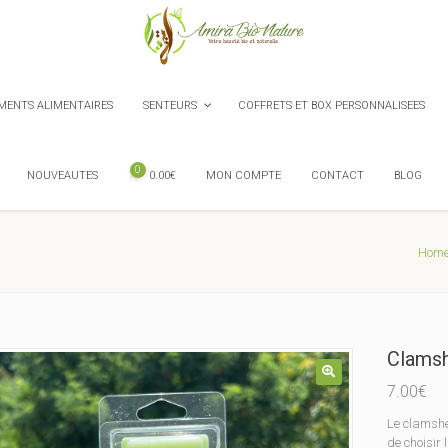
ENTS ALIMENTAIRES
SENTEURS
COFFRETS ET BOX PERSONNALISEES
0
NOUVEAUTES
0.00
€
MON COMPTE
CONTACT
BLOG
Hom
Clamsh
7.00
€
Le clamshe
de choisir 