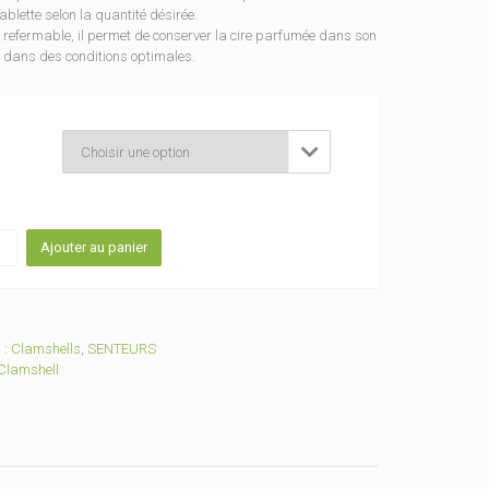
ablette selon la quantité désirée.
 refermable, il permet de conserver la cire parfumée dans son
dans des conditions optimales.
eur

ité
Ajouter au panier
hell
és
ngles
 :
Clamshells
,
SENTEURS
Clamshell