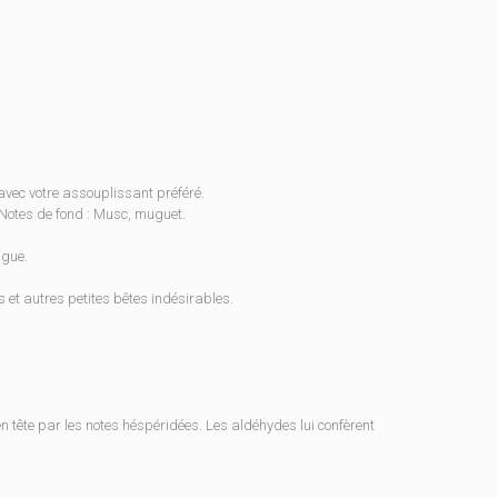
vec votre assouplissant préféré.
; Notes de fond : Musc, muguet.
igue.
s et autres petites bêtes indésirables.
n tête par les notes héspéridées. Les aldéhydes lui confèrent