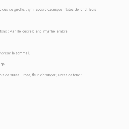
clous de girofle, thym, accord ozonique ; Notes de fond : Bois
e fond : Vanille, cèdre blanc, myrrhe, ambre.
avoriser le sommeil.
age.
Bois de sureau, rose, fleur d’oranger ; Notes de fond :