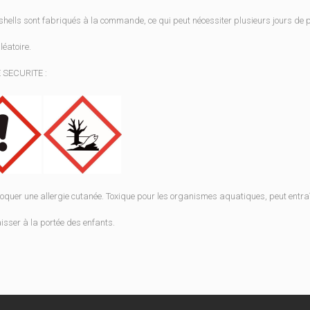
hells sont fabriqués à la commande, ce qui peut nécessiter plusieurs jours de 
léatoire.
 SECURITE :
oquer une allergie cutanée. Toxique pour les organismes aquatiques, peut entraî
isser à la portée des enfants.