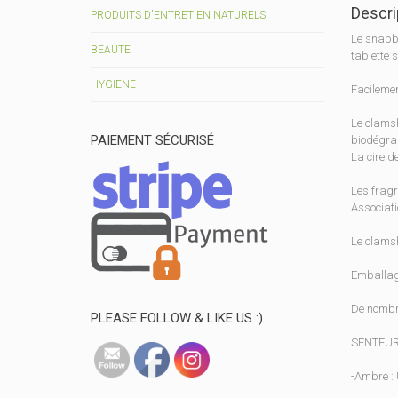
Descri
PRODUITS D'ENTRETIEN NATURELS
Le snapba
BEAUTE
tablette s
HYGIENE
Facilemen
Le clamsh
PAIEMENT SÉCURISÉ
biodégra
La cire d
Les fragr
Associati
Le clamsh
Emballage
De nombre
PLEASE FOLLOW & LIKE US :)
SENTEUR
-Ambre : 