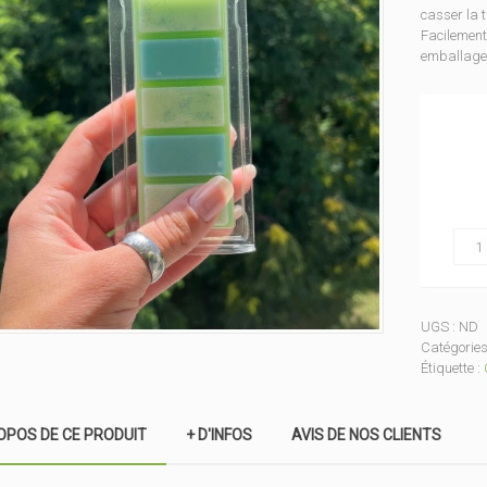
casser la t
Facilement
emballage 
Sent
quant
de
Clams
cavit
recta
UGS :
ND
Catégories
Étiquette :
OPOS DE CE PRODUIT
+ D'INFOS
AVIS DE NOS CLIENTS