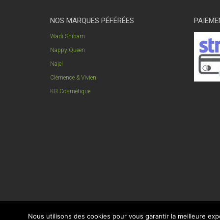
NOS MARQUES PÉFÉRÉES
PAIEME
Wadi Shibam
Nappy Queen
Najel
Clémence & Vivien
KB Cosmétique
Nous utilisons des cookies pour vous garantir la meilleure expé
© amira-bio-nature.com tout droits réservés 2018