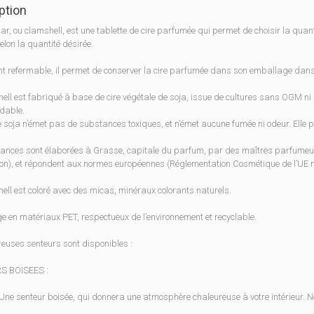
ption
r, ou clamshell, est une tablette de cire parfumée qui permet de choisir la quan
elon la quantité désirée.
t refermable, il permet de conserver la cire parfumée dans son emballage dans
ell est fabriqué à base de cire végétale de soja, issue de cultures sans OGM ni
dable.
e soja n’émet pas de substances toxiques, et n’émet aucune fumée ni odeur. Elle
ances sont élaborées à Grasse, capitale du parfum, par des maîtres parfumeurs,
on), et répondent aux normes européennes (Réglementation Cosmétique de l’UE 
ell est coloré avec des micas, minéraux colorants naturels.
 en matériaux PET, respectueux de l’environnement et recyclable.
uses senteurs sont disponibles :
S BOISEES :
Une senteur boisée, qui donnera une atmosphère chaleureuse à votre intérieur. N