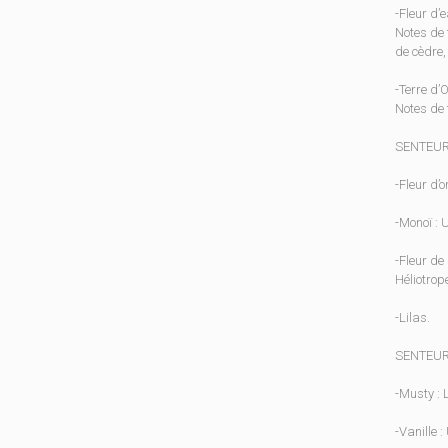
-Fleur d’
Notes de 
de cèdre,
-Terre d’O
Notes de t
SENTEUR
-Fleur d’
-Monoï : 
-Fleur de 
Héliotrope
-Lilas.
SENTEUR
-Musty : 
-Vanille 