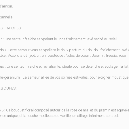
’amour.
annelle.
S FRAICHES :
r : Une senteur fraîche rappelant le linge fraîchement lavé séché au soleil.
ou : Cette senteur vous rappellera le doux parfum du doudou fraîchement lavé a
tête : Accord aldéhydé, citron, pastèque ; Notes de coeur : ​Jasmin, freesia, rose 
us : Une senteur fraîche et revivifiante, idéale pour se détendre et soulager la fat
lle-géranium : La senteur alliée de vos soirées estivales, pour éloigner moustique
S DUPES :
 5 : Ce bouquet floral composé autour de la rose de mai et du jasmin est égayé e
nce unique, et la touche moelleuse de vanille, un sillage infiniment sensuel.