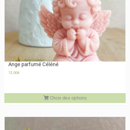
ch
su
la
pa
du
pr
Ange parfumé Céléné
12.00
€
Ce
Choix des options
pr
a
pl
va
Le
op