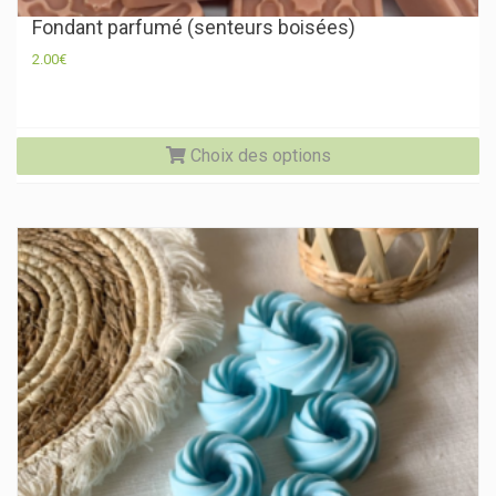
Fondant parfumé (senteurs boisées)
2.00
€
Ce
Choix des options
pr
a
pl
va
Le
op
pe
êtr
ch
su
la
pa
du
pr