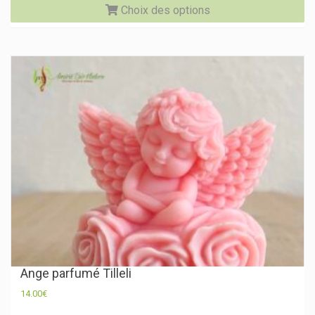
Choix des options
pr
a
pl
va
Le
op
pe
êtr
ch
su
la
pa
du
pr
Ange parfumé Tilleli
14.00
€