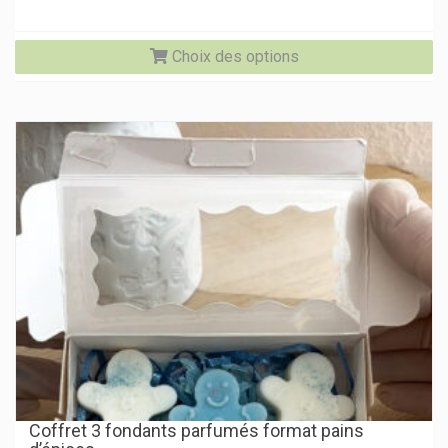
Ce
Choix des options
pr
a
pl
va
Le
op
pe
êtr
ch
su
la
pa
du
pr
Coffret 3 fondants parfumés format pains