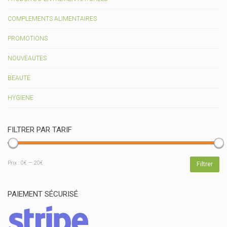
COMPLEMENTS ALIMENTAIRES
PROMOTIONS
NOUVEAUTES
BEAUTE
HYGIENE
FILTRER PAR TARIF
Prix
Prix
Prix :
0€
—
20€
Filtrer
min
max
PAIEMENT SÉCURISÉ