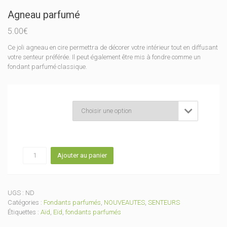
Agneau parfumé
5.00
€
Ce joli agneau en cire permettra de décorer votre intérieur tout en diffusant
votre senteur préférée. Il peut également être mis à fondre comme un
fondant parfumé classique.
Senteur

quantité
Ajouter au panier
de
Agneau
parfumé
UGS :
ND
Catégories :
Fondants parfumés
,
NOUVEAUTES
,
SENTEURS
Étiquettes :
Aïd
,
Eïd
,
fondants parfumés