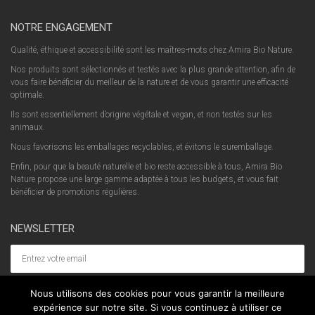
NOTRE ENGAGEMENT
Qualité, éthique et accessibilité sont les maîtres-mots chez Amira Bio Nature.
Nos produits sont sélectionnés et testés avec la plus grande attention, afin de
vous faire bénéficier du meilleur de la nature et de vous garantir une efficacité
optimale.
Ils sont essentiellement d’origine végétale et vegan, et non testés sur les
animaux.
Nous favorisons les emballages recyclables, et évitons le suremballage.
Enfin, pour que la beauté naturelle et bio reste accessible à tous, Amira Bio
Nature propose une large gamme adaptée à tous les budgets, et vous fait
bénéficier de promotions régulières.
NEWSLETTER
Nous utilisons des cookies pour vous garantir la meilleure
expérience sur notre site. Si vous continuez à utiliser ce