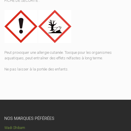
FICHE DE SECURITE :
Peut provoquer une allergie cutanée. Toxique pour les organismes
aquatiques, peut entraîner des effets néfastes à long terme.
Ne pas laisser à la portée des enfants.
NOS MARQUES PÉFÉRÉES
Wadi Shibam