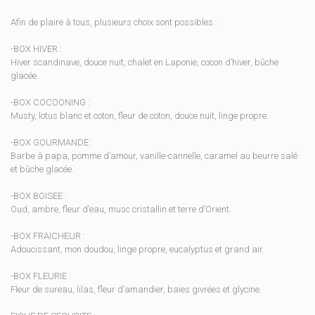
Afin de plaire à tous, plusieurs choix sont possibles :
-BOX HIVER :
Hiver scandinave, douce nuit, chalet en Laponie, cocon d’hiver, bûche
glacée.
-BOX COCOONING :
Musty, lotus blanc et coton, fleur de coton, douce nuit, linge propre.
-BOX GOURMANDE :
Barbe à papa, pomme d’amour, vanille-cannelle, caramel au beurre salé
et bûche glacée.
-BOX BOISEE :
Oud, ambre, fleur d’eau, musc cristallin et terre d’Orient.
-BOX FRAICHEUR :
Adoucissant, mon doudou, linge propre, eucalyptus et grand air.
-BOX FLEURIE :
Fleur de sureau, lilas, fleur d’amandier, baies givrées et glycine.