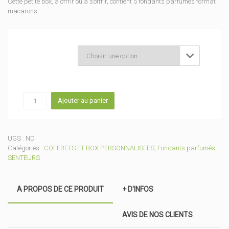
Cette petite box, à offrir ou à s’offrir, contient 5 fondants parfumés format
macarons.
Senteurs

quantité
Ajouter au panier
de
Box
5
fondants
UGS :
ND
parfumés
Catégories :
COFFRETS ET BOX PERSONNALISEES
,
Fondants parfumés
,
format
SENTEURS
macarons
A PROPOS DE CE PRODUIT
+ D'INFOS
AVIS DE NOS CLIENTS