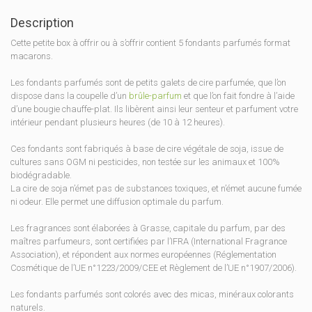
Description
Cette petite box à offrir ou à s’offrir contient 5 fondants parfumés format
macarons.
Les fondants parfumés sont de petits galets de cire parfumée, que l’on
dispose dans la coupelle d’un
brûle-parfum
et que l’on fait fondre à l’aide
d’une bougie chauffe-plat. Ils libèrent ainsi leur senteur et parfument votre
intérieur pendant plusieurs heures (de 10 à 12 heures).
Ces fondants sont fabriqués à base de cire végétale de soja, issue de
cultures sans OGM ni pesticides, non testée sur les animaux et 100%
biodégradable.
La cire de soja n’émet pas de substances toxiques, et n’émet aucune fumée
ni odeur. Elle permet une diffusion optimale du parfum.
Les fragrances sont élaborées à Grasse, capitale du parfum, par des
maîtres parfumeurs, sont certifiées par l’IFRA (International Fragrance
Association), et répondent aux normes européennes (Réglementation
Cosmétique de l’UE n°1223/2009/CEE et Règlement de l’UE n°1907/2006).
Les fondants parfumés sont colorés avec des micas, minéraux colorants
naturels.