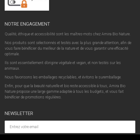
NOTRE ENGAGEMENT
Qualité, éthique et accessibilité sont les maîtres-mots chez Amira Bio Nature.
Nos produits sont sélectionnés et testés avec la plus grande attention, afin de
vous faire bénéficier du meilleur de la nature et de vous garantir une efficacité
optimale.
Ils sont essentiellement d’origine végétale et vegan, et non testés sur les
animaux.
Nous favorisons les emballages recyclables, et évitons le suremballage.
Enfin, pour que la beauté naturelle et bio reste accessible à tous, Amira Bio
Nature propose une large gamme adaptée à tous les budgets, et vous fait
bénéficier de promotions régulières.
NEWSLETTER