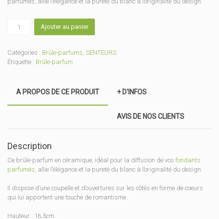
parfumés, allie l’élégance et la pureté du blanc à l’originalité du design.
quantité
Ajouter au panier
de
Brûle-
parfum
Catégories :
Brûle-parfums
,
SENTEURS
Amour
Étiquette :
Brûle-parfum
A PROPOS DE CE PRODUIT
+ D'INFOS
AVIS DE NOS CLIENTS
Description
Ce brûle-parfum en céramique, idéal pour la diffusion de vos
fondants
parfumés
, allie l’élégance et la pureté du blanc à l’originalité du design.
Il dispose d’une coupelle et d’ouvertures sur les côtés en forme de coeurs
qui lui apportent une touche de romantisme.
Hauteur : 16,5cm.