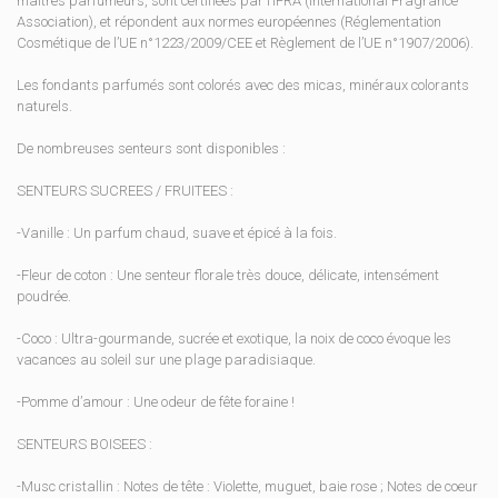
maîtres parfumeurs, sont certifiées par l’IFRA (International Fragrance
Association), et répondent aux normes européennes (Réglementation
Cosmétique de l’UE n°1223/2009/CEE et Règlement de l’UE n°1907/2006).
Les fondants parfumés sont colorés avec des micas, minéraux colorants
naturels.
De nombreuses senteurs sont disponibles :
SENTEURS SUCREES / FRUITEES :
-Vanille : Un parfum chaud, suave et épicé à la fois.
-Fleur de coton : Une senteur florale très douce, délicate, intensément
poudrée.
-Coco : Ultra-gourmande, sucrée et exotique, la noix de coco évoque les
vacances au soleil sur une plage paradisiaque.
-Pomme d’amour : Une odeur de fête foraine !
SENTEURS BOISEES :
-Musc cristallin : Notes de tête : Violette, muguet, baie rose ; Notes de coeur