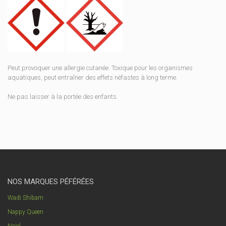
Peut provoquer une allergie cutanée. Toxique pour les organismes
aquatiques, peut entraîner des effets néfastes à long terme.
Ne pas laisser à la portée des enfants.
NOS MARQUES PÉFÉRÉES
Wadi Shibam
Nappy Queen