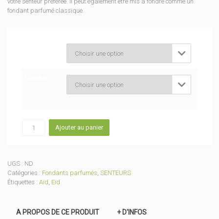
votre senteur préférée. Il peut également être mis à fondre comme un
fondant parfumé classique.
Senteur

Couleur

quantité
Ajouter au panier
de
Mouton
parfumé
UGS :
ND
Catégories :
Fondants parfumés
,
SENTEURS
Étiquettes :
Aïd
,
Eïd
A PROPOS DE CE PRODUIT
+ D'INFOS