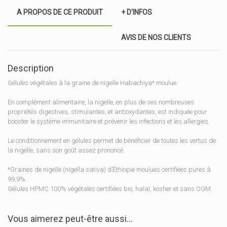
de
A PROPOS DE CE PRODUIT
+ D'INFOS
nigelle
bio
Wadi
AVIS DE NOS CLIENTS
Shibam
Description
Gélules végétales à la graine de nigelle Habachiya* moulue.
En complément alimentaire, la nigelle, en plus de ses nombreuses
propriétés digestives, stimulantes, et antioxydantes, est indiquée pour
booster le système immunitaire et prévenir les infections et les allergies.
Le conditionnement en gélules permet de bénéficier de toutes les vertus de
la nigelle, sans son goût assez prononcé.
*Graines de nigelle (nigella sativa) d’Éthiopie moulues certifiées pures à
99,9%.
Gélules HPMC 100% végétales certifiées bio, halal, kosher et sans OGM.
Vous aimerez peut-être aussi…