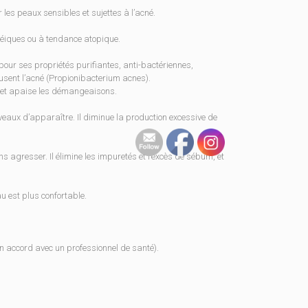
es peaux sensibles et sujettes à l’acné.
cnéiques ou à tendance atopique.
 pour ses propriétés purifiantes, anti-bactériennes,
causent l’acné (Propionibacterium acnes).
on et apaise les démangeaisons.
veaux d’apparaître. Il diminue la production excessive de
ans agresser. Il élimine les impuretés et l’excès de sébum, et
u est plus confortable.
 accord avec un professionnel de santé).