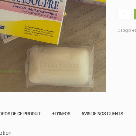
quantité
de
Savon
DermaSouf
Catégories
OPOS DE CE PRODUIT
+ D'INFOS
AVIS DE NOS CLIENTS
ption