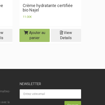
ée
Crème hydratante certifiée
bio Najel
11.00
€
ew
Ajouter au
View
ls
panier
Details
NEWSLETTER
 maîtres-
 avec la