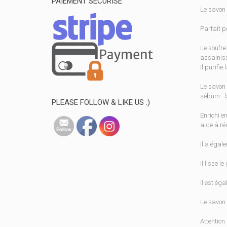
PAIEMENT SÉCURISÉ
Le savon 
Parfait p
Le soufre
assainiss
Il purifi
Le savon 
sébum : la
PLEASE FOLLOW & LIKE US :)
Enrichi en
aide à ré
Il a égal
Il lisse l
Il est ég
Le savon 
Attention 