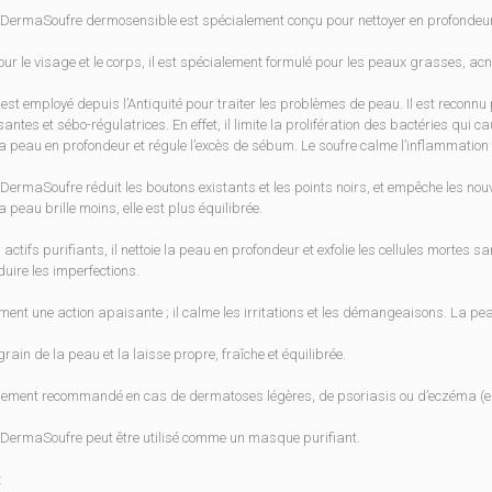
DermaSoufre dermosensible est spécialement conçu pour nettoyer en profondeur l
our le visage et le corps, il est spécialement formulé pour les peaux grasses, a
 est employé depuis l’Antiquité pour traiter les problèmes de peau. Il est reconnu
antes et sébo-régulatrices. En effet, il limite la prolifération des bactéries qui 
e la peau en profondeur et régule l’excès de sébum. Le soufre calme l’inflammati
DermaSoufre réduit les boutons existants et les points noirs, et empêche les nou
 peau brille moins, elle est plus équilibrée.
 actifs purifiants, il nettoie la peau en profondeur et exfolie les cellules mortes s
duire les imperfections.
ement une action apaisante ; il calme les irritations et les démangeaisons. La pea
e grain de la peau et la laisse propre, fraîche et équilibrée.
alement recommandé en cas de dermatoses légères, de psoriasis ou d’eczéma (en
DermaSoufre peut être utilisé comme un masque purifiant.
: