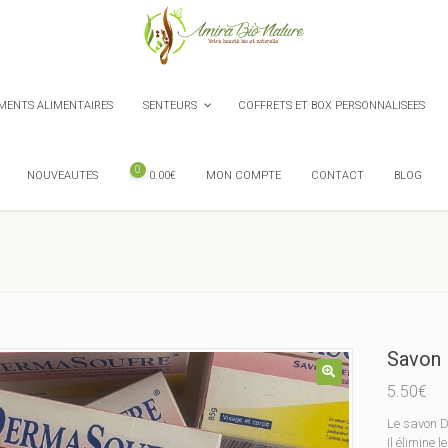
ENTS ALIMENTAIRES
SENTEURS
COFFRETS ET BOX PERSONNALISEES
0
NOUVEAUTES
0.00
€
MON COMPTE
CONTACT
BLOG
Savon
5.50
€
Le savon D
Il élimine 