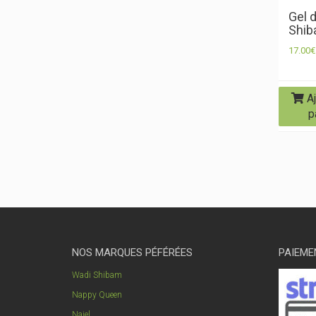
Gel d
Shi
17.00
€
Aj
p
NOS MARQUES PÉFÉRÉES
PAIEME
Wadi Shibam
Nappy Queen
Najel