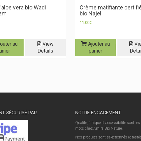
’aloe vera bio Wadi
Crème matifiante certifi
bam
bio Najel
11.00
€
outer au
View
Ajouter au
Vi
anier
Details
panier
Detai
NT SÉCURISÉ PAR
NOTRE ENGAGEMENT
Qualité, éthique et accessibilité sont les
mots chez Amira Bio Nature.
Nos produits sont sélectionnés et testés